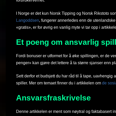
forbrukervernet.
I Norge er det kun Norsk Tipping og Norsk Rikstoto som h
Langoddsen
, fungerer annerledes enn de utenlandske
«gratis», er for øvrig en vanlig myte vi tar opp i artikk
Et poeng om ansvarlig spil
Fordi bonuser er utformet for å øke spillingen, er de v
penger» kan gjøre det lettere å ta større sjanser enn pl
Sett derfor et budsjett du har råd til å tape, uavhengig
spiller. Mer om temaet finner du i artikkelen om
de sosi
Ansvarsfraskrivelse
Denne artikkelen er ment som nøytral og faktabasert i