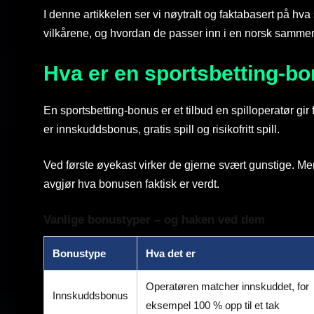
I denne artikkelen ser vi nøytralt og faktabasert på hva
vilkårene, og hvordan de passer inn i en norsk samm
Hva er en sportsbetting-b
En sportsbetting-bonus er et tilbud en spilloperatør gir
er innskuddsbonus, gratis spill og risikofritt spill.
Ved første øyekast virker de gjerne svært gunstige. Me
avgjør hva bonusen faktisk er verdt.
Vanlige bonustyper – og haken ved dem
Bonustype
Hva det er
Operatøren matcher innskuddet, for
Innskuddsbonus
eksempel 100 % opp til et tak