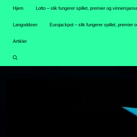
Hopp
Hjem
Lotto – slik fungerer spillet, premier og vinnersjans
til
innhold
Langoddsen
Eurojackpot – slik fungerer spillet, premier 
Artikler