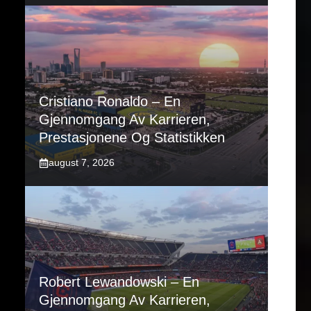
Cristiano Ronaldo – En
Gjennomgang Av Karrieren,
Prestasjonene Og Statistikken
august 7, 2026
Robert Lewandowski – En
Gjennomgang Av Karrieren,