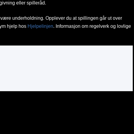
ivning eller spilleråd.
n være underholdning. Opplever du at spillingen går ut over
nym hjelp hos
Hjelpelinjen
. Informasjon om regelverk og lovlige