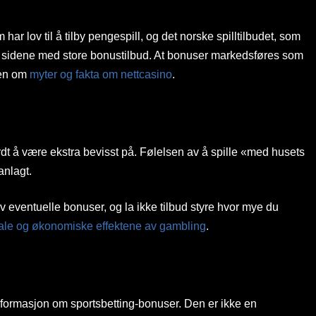
ar lov til å tilby pengespill, og det norske spilltilbudet, som
 sidene med store bonustilbud. At bonuser markedsføres som
elen om
myter og fakta om nettcasino
.
l
erdt å være ekstra bevisst på. Følelsen av å spille «med husets
anlagt.
 av eventuelle bonuser, og la ikke tilbud styre hvor mye du
ale og økonomiske effektene av gambling
.
nformasjon om sportsbetting-bonuser. Den er ikke en