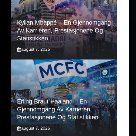
Kylian Mbappé – En Gjennomgang
Av Karrieren, Prestasjonene Og
Statistikken
august 7, 2026
Erling Braut Haaland – En
Gjennomgang Av Karrieren,
Prestasjonene Og Statistikken
august 7, 2026