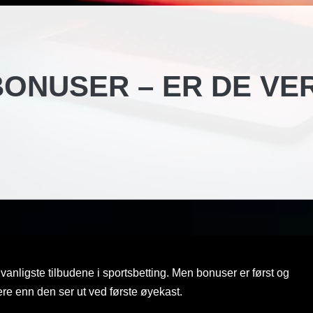
ONUSER – ER DE VE
e vanligste tilbudene i sportsbetting. Men bonuser er først og
ere enn den ser ut ved første øyekast.