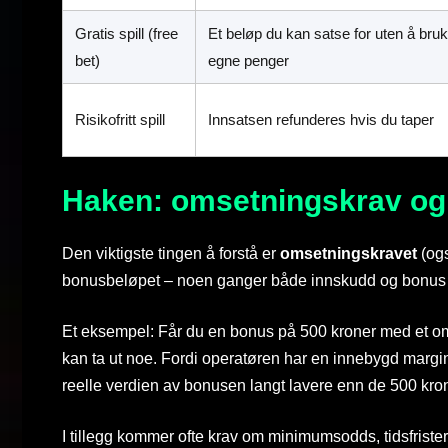
Gratis spill (free
Et beløp du kan satse for uten å bru
bet)
egne penger
Risikofritt spill
Innsatsen refunderes hvis du taper
Haken: omsetningskrav og 
Den viktigste tingen å forstå er
omsetningskravet
(ogs
bonusbeløpet – noen ganger både innskudd og bonus – et
Et eksempel: Får du en bonus på 500 kroner med et om
kan ta ut noe. Fordi operatøren har en innebygd margi
reelle verdien av bonusen langt lavere enn de 500 kro
I tillegg kommer ofte krav om minimumsodds, tidsfrister 