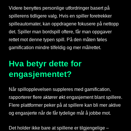
Videre benyttes personlige utfordringer basert på
spillerens tidligere valg. Hvis en spiller foretrekker
spilleautomater, kan oppdragene fokusere på nettopp
det. Spiller man bordspill oftere, får man oppgaver
rettet mot denne typen spill. På den måten føles
gamification mindre tilfeldig og mer målrettet.
Hva betyr dette for
engasjementet?
Når spillopplevelsen suppleres med gamification,
rapporterer flere aktører økt engasjement blant spillere.
Flere plattformer peker på at spillere kan bli mer aktive
og engasjerte når de får tydelige mål å jobbe mot.
Det holder ikke bare at spillene er tilgjengelige –