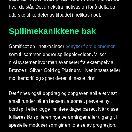
hvor de står. Det gir ekstra motivasjon for å delta og
utforske ulike deler av tilbudet i nettkasinoet.
Spillmekanikkene bak
Gamification i nettkasinoer
benytter flere elementer
som til sammen endrer spillopplevelsen. Vi ser
nivåsystemer hvor man avanserer fra eksempelvis
Bronze til Silver, Gold og Platinum. Hver innsats teller
mot fremdrift og åpner døren til neste trinn.
Det finnes også oppdrag og oppgaver: spille et visst
antall runder på en bestemt automat, prøve et nytt
bordspill eller logge inn flere dager på rad. Når disse
fullføres får spilleren nye belønninger eller tilgang til
spesielle moduser som gir en følelse av progresjon.