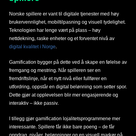
Norske spillere er vant til digitale tjenester med høy
brukervennlighet, mobiltilpasning og visuell tydelighet.
Teknologien har lenge vært på plass – høy
nettdekning, raske enheter og et forventet nivå av
digital kvalitet i Norge
.
Gamification bygger på dette ved å skape en følelse av
fremgang og mestring. Når spilleren ser en
fremdriftslinje, når et nytt nivå eller fullfører en
utfordring, oppstår en digital belønning som setter spor.
Dette gjør at opplevelsen blir mer engasjerende og
interaktiv – ikke passiv.
I tillegg gjør gamification lojalitetsprogrammene mer
interessante. Spillere får ikke bare poeng – de får
oppdrag, nivåer, belønninger og en visuell markør på