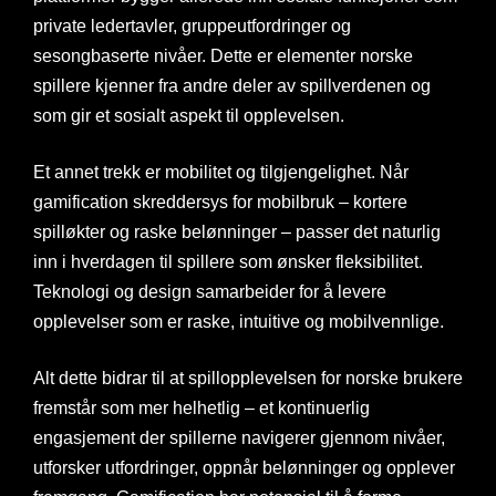
private ledertavler, gruppeutfordringer og
sesongbaserte nivåer. Dette er elementer norske
spillere kjenner fra andre deler av spillverdenen og
som gir et sosialt aspekt til opplevelsen.
Et annet trekk er mobilitet og tilgjengelighet. Når
gamification skreddersys for mobilbruk – kortere
spilløkter og raske belønninger – passer det naturlig
inn i hverdagen til spillere som ønsker fleksibilitet.
Teknologi og design samarbeider for å levere
opplevelser som er raske, intuitive og mobilvennlige.
Alt dette bidrar til at spillopplevelsen for norske brukere
fremstår som mer helhetlig – et kontinuerlig
engasjement der spillerne navigerer gjennom nivåer,
utforsker utfordringer, oppnår belønninger og opplever