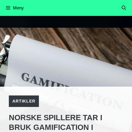
Hopp
Meny
til
innhold
ARTIKLER
NORSKE SPILLERE TAR I
BRUK GAMIFICATION I