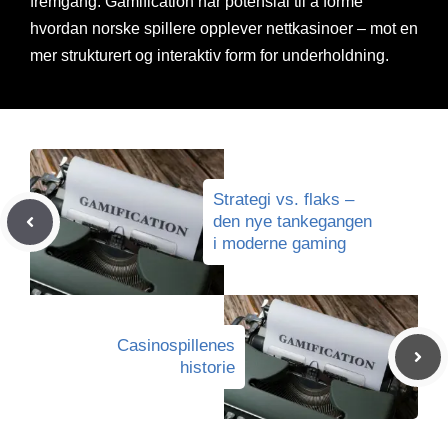
fremgang. Gamification har potensial til å forme
hvordan norske spillere opplever nettkasinoer – mot en
mer strukturert og interaktiv form for underholdning.
Strategi vs. flaks –
den nye tankegangen
i moderne gaming
Casinospillenes
historie