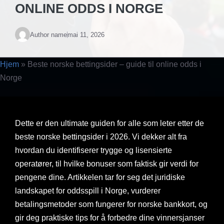
ONLINE ODDS I NORGE
Author name
mai 11, 2026
Hjem
»
Beste norske bettingsider – guide til online odds i
Norge
Dette er den ultimate guiden for alle som leter etter de
beste norske bettingsider i 2026. Vi dekker alt fra
hvordan du identifiserer trygge og lisensierte
operatører, til hvilke bonuser som faktisk gir verdi for
pengene dine. Artikkelen tar for seg det juridiske
landskapet for oddsspill i Norge, vurderer
betalingsmetoder som fungerer for norske bankkort, og
gir deg praktiske tips for å forbedre dine vinnersjanser