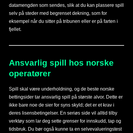
datamengden som sendes, slik at du kan plassere spill
selv på steder med begrenset dekning, som for
eksempel når du sitter på tribunen eller er på farten i
fjellet.
Ansvarlig spill hos norske
operatører
Spill skal være underholdning, og de beste norske
bettingsider tar ansvarlig spill på største alvor. Dette er
ikke bare noe de sier for syns skyld; det er et krav i
deres lisensbetingelser. En seriøs side vil alltid tilby
verktøy som lar deg sette grenser for innskudd, tap og
tidsbruk. Du bør også kunne ta en selvevalueringstest