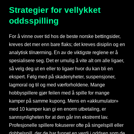
Strategier for vellykket
oddsspilling
For å vinne over tid hos de beste norske bettingsider,
kreves det mer enn bare flaks; det kreves disiplin og en
analytisk tilnærming. En av de viktigste reglene er å
spesialisere seg. Det er umulig å vite alt om alle ligaer,
så velg deg ut en eller to ligaer hvor du kan bli en
ekspert. Følg med på skadenyheter, suspensjoner,
lagmoral og til og med værforholdene. Mange
hobbyspillere gjør feilen med å spille for mange
kamper på samme kupong. Mens en «akkumulator»
med 10 kamper kan gi en enorm utbetaling, er
sannsynligheten for at den går inn ekstremt lav.
Profesjonelle spillere fokuserer ofte på singelspill eller
dobbelspill, der de har funnet en verdi i oddsen som de