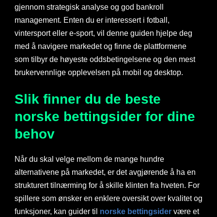
gjennom strategisk analyse og god bankroll
management. Enten du er interessert i fotball,
vintersport eller e-sport, vil denne guiden hjelpe deg
med å navigere markedet og finne de plattformene
som tilbyr de høyeste oddsbetingelsene og den mest
brukervennlige opplevelsen på mobil og desktop.
Slik finner du de beste
norske bettingsider for dine
behov
Når du skal velge mellom de mange hundre
alternativene på markedet, er det avgjørende å ha en
strukturert tilnærming for å skille klinten fra hveten. For
spillere som ønsker en enklere oversikt over kvalitet og
funksjoner, kan guider til
norske bettingsider
være et