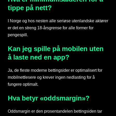
tippe på nett?
I Norge og hos nesten alle seriøse utenlandske aktører
er det en streng 18-årsgrense for alle former for
pengespill.
Kan jeg spille på mobilen uten
å laste ned en app?
Ja, de fleste moderne bettingsider er optimalisert for
mobilnettlesere og krever ingen nedlasting for å
fungere optimalt.
Hva betyr «oddsmargin»?
Oddsmargin er den prosentandelen bettingsiden tar