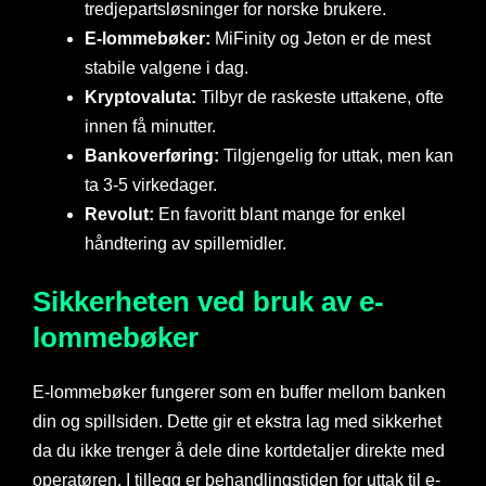
tredjepartsløsninger for norske brukere.
E-lommebøker:
MiFinity og Jeton er de mest
stabile valgene i dag.
Kryptovaluta:
Tilbyr de raskeste uttakene, ofte
innen få minutter.
Bankoverføring:
Tilgjengelig for uttak, men kan
ta 3-5 virkedager.
Revolut:
En favoritt blant mange for enkel
håndtering av spillemidler.
Sikkerheten ved bruk av e-
lommebøker
E-lommebøker fungerer som en buffer mellom banken
din og spillsiden. Dette gir et ekstra lag med sikkerhet
da du ikke trenger å dele dine kortdetaljer direkte med
operatøren. I tillegg er behandlingstiden for uttak til e-