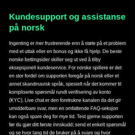
Kundesupport og assistanse
på norsk
Ingenting er mer frustrerende enn å støte på et problem
med et uttak eller en bonus og ikke få hjelp. De beste
norske bettingsider skiller seg ut ved å tilby
eksepsjonell kundeservice. For norske spillere er det
en stor fordel om supporten foregår på norsk eller et
annet skandinavisk språk, spesielt når det kommer til
kompliserte spørsmål rundt verifisering av konto
(KYC). Live chat er den foretrukne kanalen da det gir
umiddelbare svar, men en omfattende FAQ-seksjon
kan også spare deg for mye tid. Test gjerne supporten
før du gjør ditt første innskudd; send et enkelt spørsmål
og se hvor lang tid de bruker på å svare og hvor