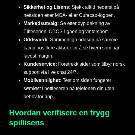
Sikkerhet og Lisens:
Sjekk alltid nederst på
nettsiden etter MGA- eller Curacao-logoen.
Markedsutvalg:
Se etter dyp dekning av
Eliteserien, OBOS-ligaen og vintersport.
Oddsverdi:
Sammenlign oddsen på samme
kamp hos flere aktører for å se hvem som har
lavest margin.
Kundeservice:
Foretrekk sider som tilbyr norsk
support via live chat 24/7.
Mobilvennlighet:
Test om siden fungerer
sømløst i nettleseren på telefonen din uten
behov for app.
Hvordan verifisere en trygg
spillisens