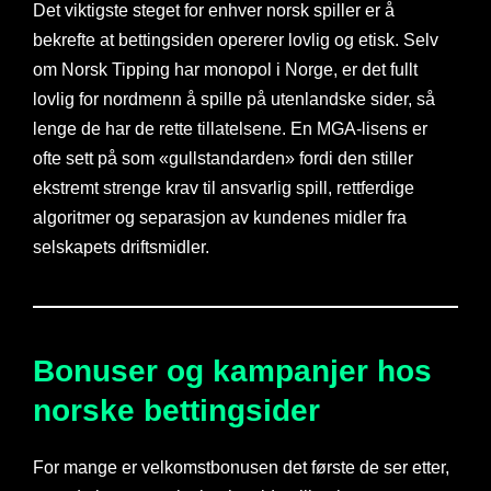
Det viktigste steget for enhver norsk spiller er å
bekrefte at bettingsiden opererer lovlig og etisk. Selv
om Norsk Tipping har monopol i Norge, er det fullt
lovlig for nordmenn å spille på utenlandske sider, så
lenge de har de rette tillatelsene. En MGA-lisens er
ofte sett på som «gullstandarden» fordi den stiller
ekstremt strenge krav til ansvarlig spill, rettferdige
algoritmer og separasjon av kundenes midler fra
selskapets driftsmidler.
Bonuser og kampanjer hos
norske bettingsider
For mange er velkomstbonusen det første de ser etter,