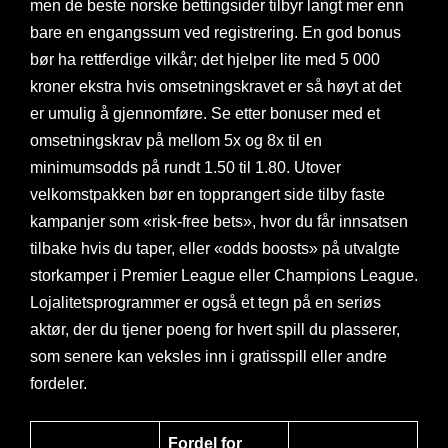
men de beste norske bettingsider tilbyr langt mer enn
bare en engangssum ved registrering. En god bonus
bør ha rettferdige vilkår; det hjelper lite med 5 000
kroner ekstra hvis omsetningskravet er så høyt at det
er umulig å gjennomføre. Se etter bonuser med et
omsetningskrav på mellom 5x og 8x til en
minimumsodds på rundt 1.50 til 1.80. Utover
velkomstpakken bør en topprangert side tilby faste
kampanjer som «risk-free bets», hvor du får innsatsen
tilbake hvis du taper, eller «odds boosts» på utvalgte
storkamper i Premier League eller Champions League.
Lojalitetsprogrammer er også et tegn på en seriøs
aktør, der du tjener poeng for hvert spill du plasserer,
som senere kan veksles inn i gratisspill eller andre
fordeler.
Fordel for