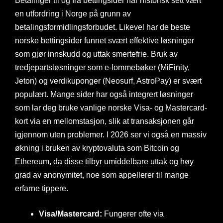
Betalinger til og fra bettingsider har historisk sett vært
en utfordring i Norge på grunn av
betalingsformidlingsforbudet. Likevel har de beste
norske bettingsider funnet svært effektive løsninger
som gjør innskudd og uttak smertefrie. Bruk av
tredjepartsløsninger som e-lommebøker (MiFinity,
Jeton) og verdikuponger (Neosurf, AstroPay) er svært
populært. Mange sider har også integrert løsninger
som lar deg bruke vanlige norske Visa- og Mastercard-
kort via en mellomstasjon, slik at transaksjonen går
igjennom uten problemer. I 2026 ser vi også en massiv
økning i bruken av kryptovaluta som Bitcoin og
Ethereum, da disse tilbyr umiddelbare uttak og høy
grad av anonymitet, noe som appellerer til mange
erfarne tippere.
Visa/Mastercard:
Fungerer ofte via