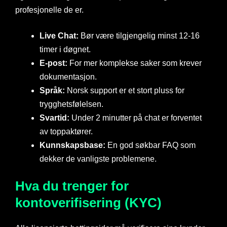
profesjonelle de er.
Live Chat:
Bør være tilgjengelig minst 12-16
timer i døgnet.
E-post:
For mer komplekse saker som krever
dokumentasjon.
Språk:
Norsk support er et stort pluss for
trygghetsfølelsen.
Svartid:
Under 2 minutter på chat er forventet
av toppaktører.
Kunnskapsbase:
En god søkbar FAQ som
dekker de vanligste problemene.
Hva du trenger for
kontoverifisering (KYC)